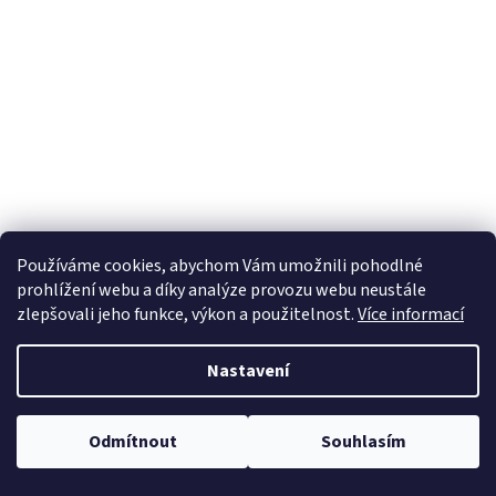
Používáme cookies, abychom Vám umožnili pohodlné
prohlížení webu a díky analýze provozu webu neustále
zlepšovali jeho funkce, výkon a použitelnost.
Více informací
Nastavení
Odmítnout
Souhlasím
Od 4 ks doprava na výdejní místo Zásilkovny zdarma.