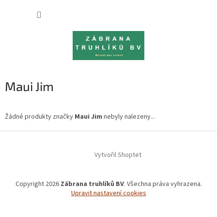
Přejít
NÁKUP
na
obsah
KOŠÍK
Maui Jim
Žádné produkty značky
Maui Jim
nebyly nalezeny...
Z
á
Vytvořil Shoptet
p
a
t
Copyright 2026
Zábrana truhlíků BV
. Všechna práva vyhrazena.
í
Upravit nastavení cookies