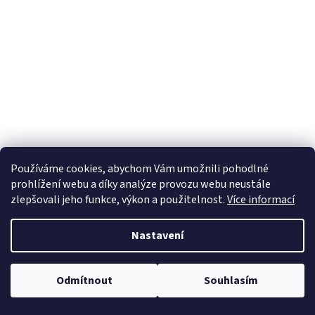
Používáme cookies, abychom Vám umožnili pohodlné
prohlížení webu a díky analýze provozu webu neustále
zlepšovali jeho funkce, výkon a použitelnost.
Více informací
Nastavení
Odmítnout
Souhlasím
Od 4 ks doprava na výdejní místo Zásilkovny zdarma.