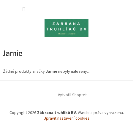
Přejít
NÁKUP
na
obsah
KOŠÍK
Jamie
Žádné produkty značky
Jamie
nebyly nalezeny...
Z
á
Vytvořil Shoptet
p
a
t
Copyright 2026
Zábrana truhlíků BV
. Všechna práva vyhrazena.
í
Upravit nastavení cookies