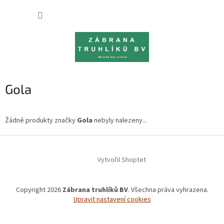
Přejít
NÁKUP
na
obsah
KOŠÍK
Gola
Žádné produkty značky
Gola
nebyly nalezeny...
Z
á
Vytvořil Shoptet
p
a
t
Copyright 2026
Zábrana truhlíků BV
. Všechna práva vyhrazena.
í
Upravit nastavení cookies