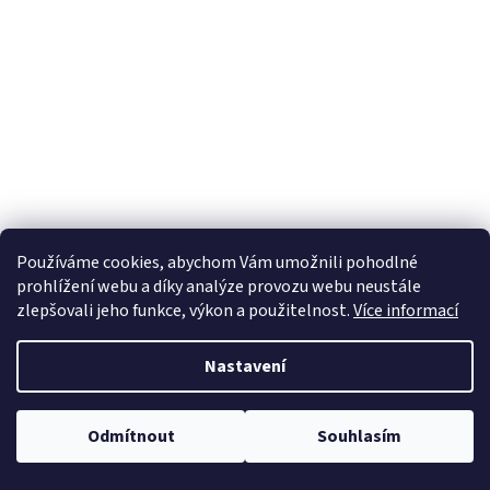
Používáme cookies, abychom Vám umožnili pohodlné
prohlížení webu a díky analýze provozu webu neustále
zlepšovali jeho funkce, výkon a použitelnost.
Více informací
Nastavení
Odmítnout
Souhlasím
Od 4 ks doprava na výdejní místo Zásilkovny zdarma.